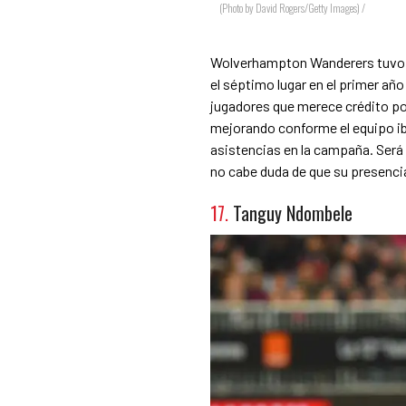
(Photo by David Rogers/Getty Images) /
Wolverhampton Wanderers tuvo u
el séptimo lugar en el primer añ
jugadores que merece crédito po
mejorando conforme el equipo ib
asistencias en la campaña. Será
no cabe duda de que su presencia
17.
Tanguy Ndombele