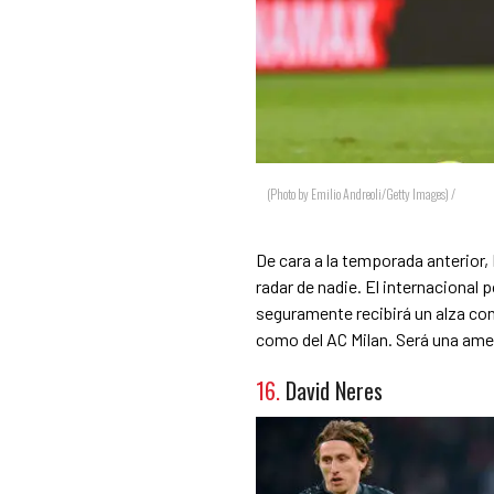
(Photo by Emilio Andreoli/Getty Images) /
De cara a la temporada anterior,
radar de nadie. El internacional 
seguramente recibirá un alza co
como del AC Milan. Será una ame
16.
David Neres