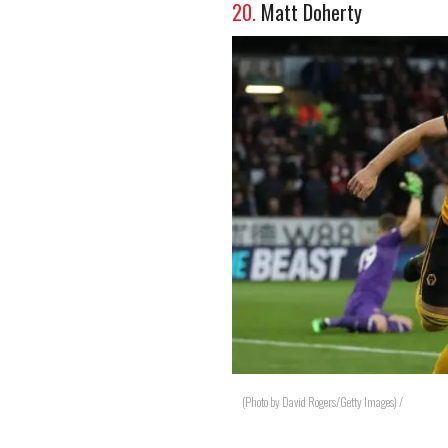
20.
Matt Doherty
(Photo by David Rogers/Getty Images) /