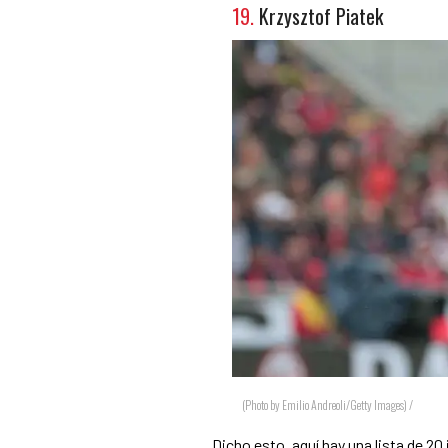
19.
Krzysztof Piatek
(Photo by Emilio Andreoli/Getty Images) /
Dicho esto, aquí hay una lista de 2