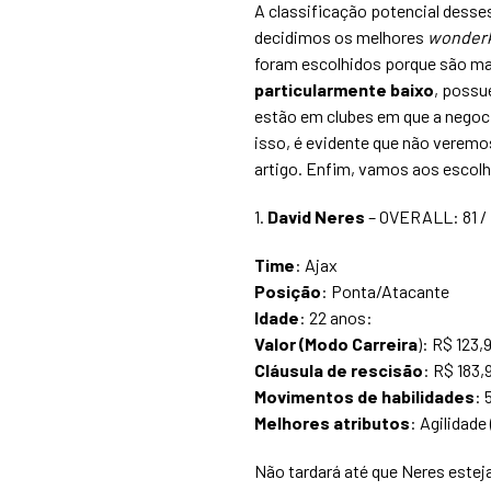
A classificação potencial desse
decidimos os melhores
wonder
foram escolhidos porque são ma
particularmente baixo
, possu
estão em clubes em que a negoci
isso, é evidente que não veremos
artigo. Enfim, vamos aos escol
1.
David Neres
– OVERALL: 81 /
Time
: Ajax
Posição
: Ponta/Atacante
Idade
: 22 anos:
Valor (Modo Carreira
): R$ 123,
Cláusula de rescisão
: R$ 183,
Movimentos de habilidades
: 
Melhores atributos
: Agilidade 
Não tardará até que Neres este