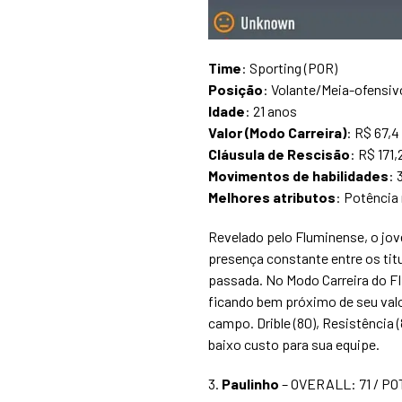
Time
: Sporting (POR)
Posição
: Volante/Meia-ofensiv
Idade
: 21 anos
Valor (Modo Carreira)
: R$ 67,4
Cláusula de Rescisão
: R$ 171
Movimentos de habilidades
: 
Melhores atributos
: Potência 
Revelado pelo Fluminense, o jo
presença constante entre os tit
passada. No Modo Carreira do FI
ficando bem próximo de seu val
campo. Drible (80), Resistência 
baixo custo para sua equipe.
3.
Paulinho
– OVERALL: 71 / PO