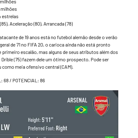
 milhões
1 milhões
4 estrelas
o (85), Aceleração (80), Arrancada (78)
atacante de 19 anos está no futebol alemão desde o verão
eral de 71 no FIFA 20, o carioca ainda não está pronto
e primeiro escalão, mas alguns de seus atributos além dos
 e Drible (75) fazem dele um ótimo prospecto. Pode ser
u como meia ofensivo central (CAM).
 68 / POTENCIAL: 86