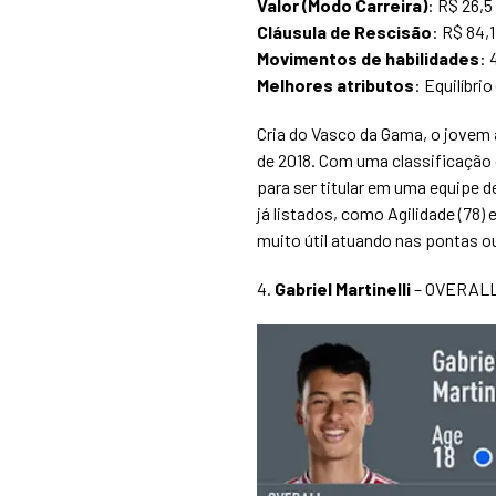
Valor (Modo Carreira)
: R$ 26,5
Cláusula de Rescisão
: R$ 84,
Movimentos de habilidades
: 
Melhores atributos
: Equilíbri
Cria do Vasco da Gama, o jovem 
de 2018. Com uma classificação g
para ser titular em uma equipe d
já listados, como Agilidade (78)
muito útil atuando nas pontas o
4.
Gabriel Martinelli
– OVERALL: